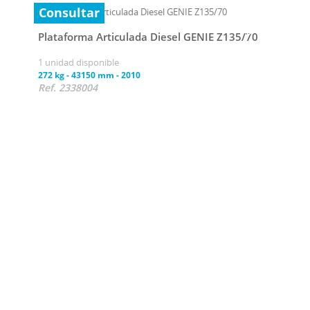
Consultar
Plataforma Articulada Diesel GENIE Z135/70
1 unidad disponible
272 kg
-
43150 mm
-
2010
Ref. 2338004
Con
Plat
1 uni
272 k
Ref.