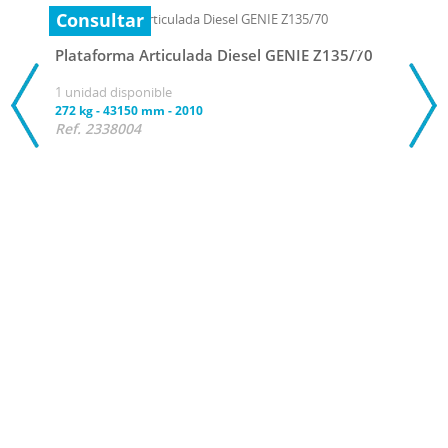
Consultar
Plataforma Articulada Diesel GENIE Z135/70
1 unidad disponible
272 kg
-
43150 mm
-
2010
Ref. 2338004
Con
Plat
1 uni
272 k