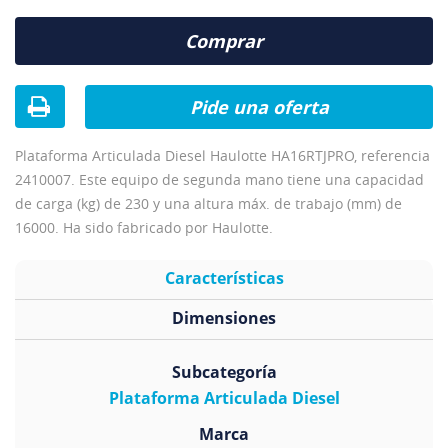
Comprar
Pide una oferta
Plataforma Articulada Diesel Haulotte HA16RTJPRO, referencia
2410007. Este equipo de segunda mano tiene una capacidad
de carga (kg) de 230 y una altura máx. de trabajo (mm) de
16000. Ha sido fabricado por Haulotte.
Características
Dimensiones
Subcategoría
Plataforma Articulada Diesel
Marca