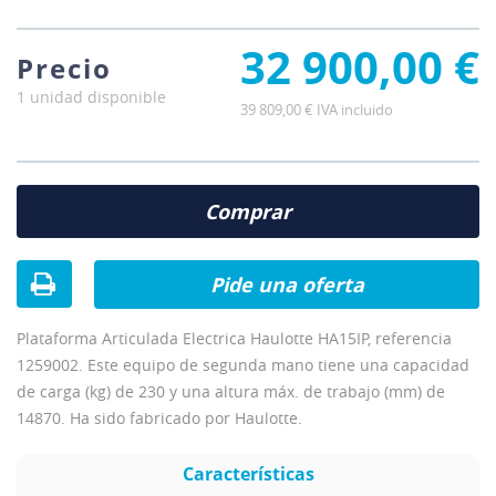
32 900,00 €
Precio
1 unidad disponible
39 809,00 € IVA incluido
Comprar
Pide una oferta
Plataforma Articulada Electrica Haulotte HA15IP, referencia
1259002. Este equipo de segunda mano tiene una capacidad
de carga (kg) de 230 y una altura máx. de trabajo (mm) de
14870. Ha sido fabricado por Haulotte.
Características