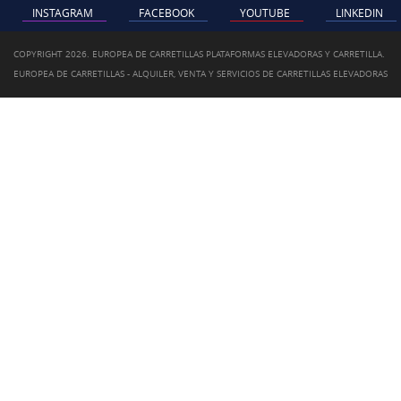
INSTAGRAM
FACEBOOK
YOUTUBE
LINKEDIN
COPYRIGHT 2026. EUROPEA DE CARRETILLAS PLATAFORMAS ELEVADORAS Y CARRETILLA.
EUROPEA DE CARRETILLAS - ALQUILER, VENTA Y SERVICIOS DE CARRETILLAS ELEVADORAS