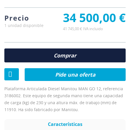
34 500,00 €
Precio
1 unidad disponible
41 745,00 € IVA incluido
Comprar
Pide una oferta
Plataforma Articulada Diesel Manitou MAN GO 12, referencia
3186002. Este equipo de segunda mano tiene una capacidad
de carga (kg) de 230 y una altura máx. de trabajo (mm) de
11910. Ha sido fabricado por Manitou.
Características