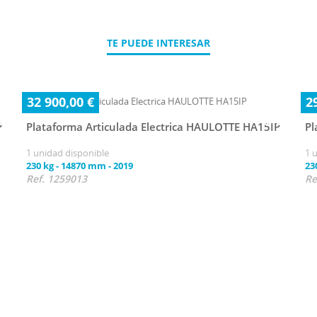
TE PUEDE INTERESAR
32 900,00 €
2
P
Plataforma Articulada Electrica HAULOTTE HA15IP
Pl
1 unidad disponible
1 
230 kg
-
14870 mm
-
2019
23
Ref. 1259013
Re