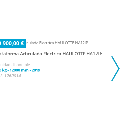
9 900,00 €
ataforma Articulada Electrica HAULOTTE HA12IP
unidad disponible
0 kg
-
12000 mm
-
2019
f. 1260014