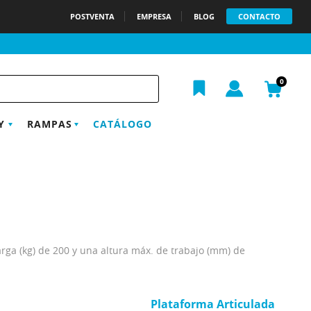
POSTVENTA
EMPRESA
BLOG
CONTACTO
h
0
Y
RAMPAS
CATÁLOGO
rga (kg) de 200 y una altura máx. de trabajo (mm) de
Plataforma Articulada