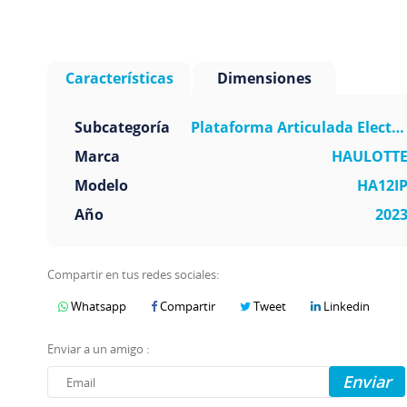
Características
Dimensiones
Subcategoría
Plataforma Articulada Electri
Marca
HAULOTT
Modelo
HA12I
Año
202
Compartir en tus redes sociales:
Whatsapp
Compartir
Tweet
Linkedin
Enviar a un amigo :
Enviar