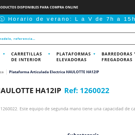
RODUCTOS DISPONIBLES PARA COMPRA ONLINE
🕥 Horario de verano: L a V de 7h a 15
CARRETILLAS
PLATAFORMAS
BARREDORAS 
DE INTERIOR
ELEVADORAS
FREGADORAS
ca
Plataforma Articulada Electrica HAULOTTE HA12IP
 HAULOTTE HA12IP
Ref:
1260022
ia 1260022. Este equipo de segunda mano tiene una capacidad de ca