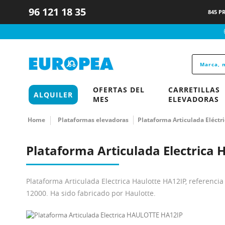
96 121 18 35
845 P
OFERTAS DEL
CARRETILLAS
ALQUILER
MES
ELEVADORAS
Home
Plataformas elevadoras
Plataforma Articulada Eléctri
Plataforma Articulada Electrica
Plataforma Articulada Electrica Haulotte HA12IP, referenc
12000. Ha sido fabricado por Haulotte.