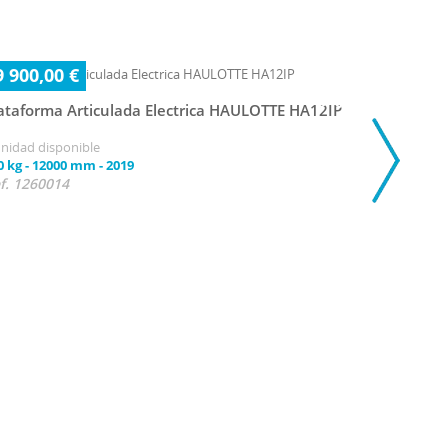
9 900,00 €
ataforma Articulada Electrica HAULOTTE HA12IP
unidad disponible
0 kg
-
12000 mm
-
2019
f. 1260014
29 900,0