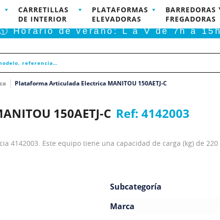
CARRETILLAS
PLATAFORMAS
BARREDORAS 
RODUCTOS DISPONIBLES PARA COMPRA ONLINE
DE INTERIOR
ELEVADORAS
FREGADORAS
🕥 Horario de verano: L a V de 7h a 15
ca
Plataforma Articulada Electrica MANITOU 150AETJ-C
 MANITOU 150AETJ-C
Ref:
4142003
ncia 4142003. Este equipo tiene una capacidad de carga (kg) de 220
Subcategoría
Marca