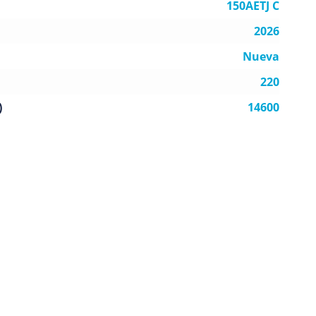
150AETJ C
2026
Nueva
220
)
14600