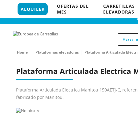
96 121 18 35
OFERTAS DEL
CARRETILLAS
849 P
ALQUILER
MES
ELEVADORAS
Home
Plataformas elevadoras
Plataforma Articulada Eléctri
Plataforma Articulada Electrica
Plataforma Articulada Electrica Manitou 150AETJ-C, refere
fabricado por Manitou.