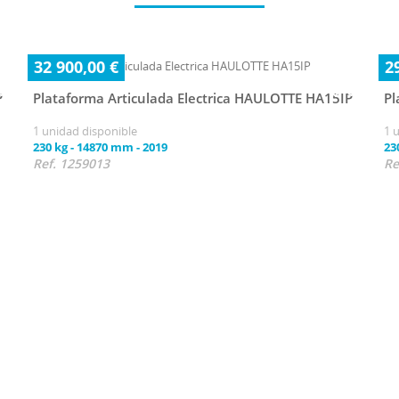
32 900,00 €
2
P
Plataforma Articulada Electrica HAULOTTE HA15IP
Pl
1 unidad disponible
1 
230 kg
-
14870 mm
-
2019
23
Ref. 1259013
Re