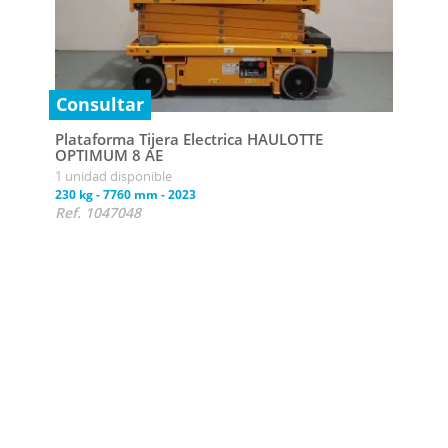
Consultar
Plataforma Tijera Electrica HAULOTTE
OPTIMUM 8 AE
1 unidad disponible
Con
230 kg
-
7760 mm
-
2023
Ref. 1047048
Plat
OPT
1 uni
230 k
Ref.