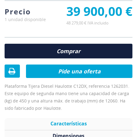
39 900,00 €
Precio
1 unidad disponible
48 279,00 € IVA incluido
Comprar
Pide una oferta
Plataforma Tijera Diesel Haulotte C12DX, referencia 1262031.
Este equipo de segunda mano tiene una capacidad de carga
(kg) de 450 y una altura máx. de trabajo (mm) de 12060. Ha
sido fabricado por Haulotte.
Características
Dimensiones