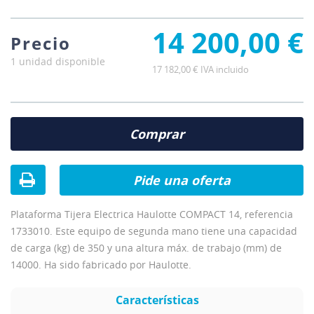
14 200,00 €
Precio
1 unidad disponible
17 182,00 € IVA incluido
Comprar
Pide una oferta
Plataforma Tijera Electrica Haulotte COMPACT 14, referencia
1733010. Este equipo de segunda mano tiene una capacidad
de carga (kg) de 350 y una altura máx. de trabajo (mm) de
14000. Ha sido fabricado por Haulotte.
Características