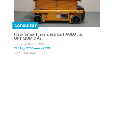
Consultar
Plataforma Tijera Electrica HAULOTTE
OPTIMUM 8 AE
1 unidad disponible
Con
230 kg
-
7760 mm
-
2023
Ref. 1047048
Plat
OPT
1 uni
230 k
Ref.