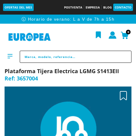
OFERTAS DEL MES
POSTVENTA
EMPRESA
BLOG
CONTACTO
🕥 Horario de verano: L a V de 7h a 15h
0
Plataforma Tijera Electrica LGMG S1413EII
Ref:
3657004