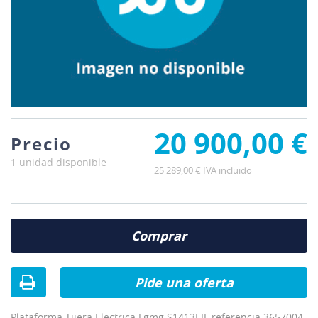
20 900,00 €
Precio
1 unidad disponible
25 289,00 € IVA incluido
Comprar
Pide una oferta
Plataforma Tijera Electrica Lgmg S1413EII, referencia 3657004.