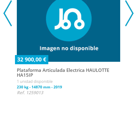
32 900,00 €
Plataforma Articulada Electrica HAULOTTE
HA15IP
1 unidad disponible
29 
230 kg
-
14870 mm
-
2019
Ref. 1259013
Plat
HA1
1 uni
230 k
Ref.