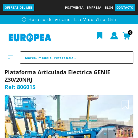
OFERTAS DEL MES
POSTVENTA
EMPRESA
BLOG
CONTACTO
🕥 Horario de verano: L a V de 7h a 15h
0
Plataforma Articulada Electrica GENIE
Z30/20NRJ
Ref:
806015