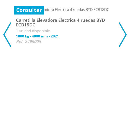
Consultar
Carretilla Elevadora Electrica 4 ruedas BYD
ECB18DC
1 unidad disponible
1800 kg
-
4800 mm
-
2021
Ref. 2499005
20 
Carr
ECB
1 uni
1600 