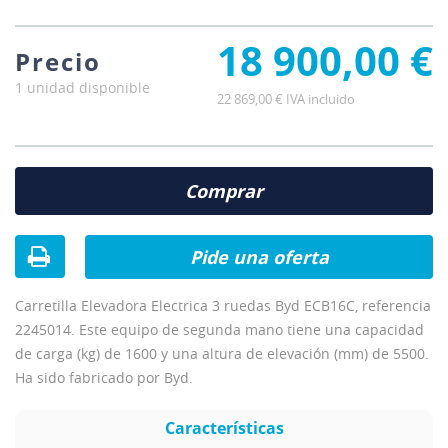
18 900,00 €
Precio
1 unidad disponible
22 869,00 € IVA incluido
Comprar
Pide una oferta
Carretilla Elevadora Electrica 3 ruedas Byd ECB16C, referencia
2245014. Este equipo de segunda mano tiene una capacidad
de carga (kg) de 1600 y una altura de elevación (mm) de 5500.
Ha sido fabricado por Byd.
Características