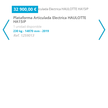
32 900,00 €
Plataforma Articulada Electrica HAULOTTE
HA15IP
1 unidad disponible
230 kg
-
14870 mm
-
2019
Ref. 1259013
29 
Plat
HA1
1 uni