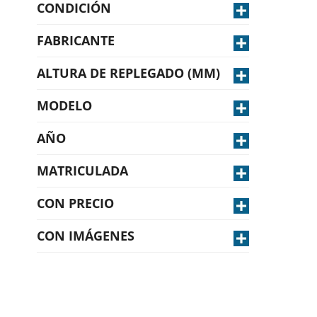
CONDICIÓN
Usado
(3)
FABRICANTE
HIMOINSA
(3)
ALTURA DE REPLEGADO (MM)
MODELO
mm
mm
hasta
HRFW 60 T5 INS M5
(1)
AÑO
HYW 35 T5 INS
(2)
MATRICULADA
hasta
No
(3)
CON PRECIO
No
(3)
CON IMÁGENES
No
(3)