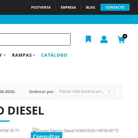
POSTVENTA
EMPRESA
BLOG
CONTACTO
h
0
Y
RAMPAS
CATÁLOGO
Precio: más baratos primero
08-2026)
Ordenar por
O DIESEL
Consultar