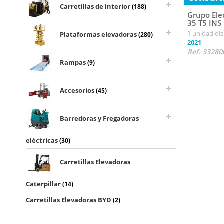
Carretillas de interior
(188)
Grupo Ele
35 T5 INS
1 unidad di
Plataformas elevadoras
(280)
2021
Ref. 33280
Rampas
(9)
Accesorios
(45)
Barredoras y Fregadoras
eléctricas
(30)
Carretillas Elevadoras
Caterpillar
(14)
Carretillas Elevadoras BYD
(2)