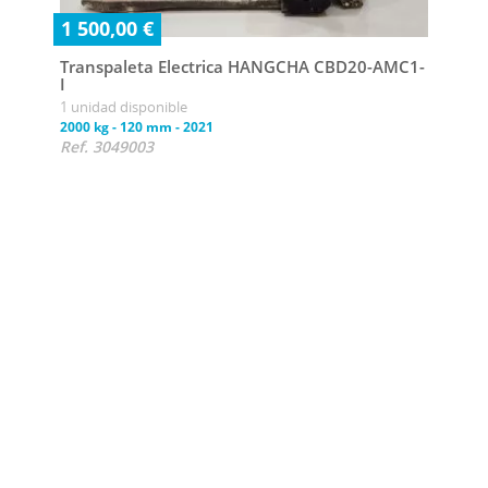
1 500,00 €
Transpaleta Electrica HANGCHA CBD20-AMC1-
I
1 unidad disponible
Con
2000 kg
-
120 mm
-
2021
Ref. 3049003
Tran
(Lit
1 uni
1500 
Ref.