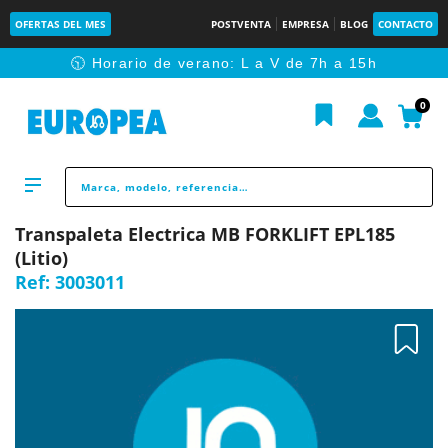
OFERTAS DEL MES
POSTVENTA
EMPRESA
BLOG
CONTACTO
🕥 Horario de verano: L a V de 7h a 15h
0
Transpaleta Electrica MB FORKLIFT EPL185
(Litio)
Ref:
3003011