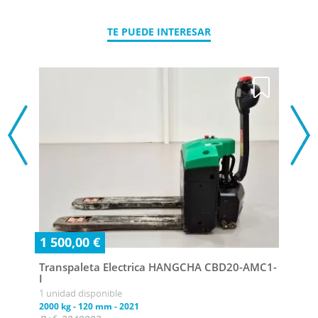
TE PUEDE INTERESAR
1 500,00 €
Transpaleta Electrica HANGCHA CBD20-AMC1-
I
1 unidad disponible
Con
2000 kg
-
120 mm
-
2021