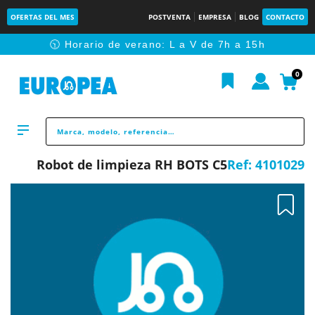
OFERTAS DEL MES
POSTVENTA
EMPRESA
BLOG
CONTACTO
🕥 Horario de verano: L a V de 7h a 15h
0
Robot de limpieza RH BOTS C5
Ref:
4101029