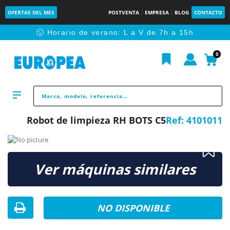
OFERTAS DEL MES
POSTVENTA
EMPRESA
BLOG
CONTACTO
🕥 Horario de verano: L a V de 7h a 15h
0
Robot de limpieza RH BOTS C5
Ref:
4101011
Ver máquinas similares
NO DISPONIBLE