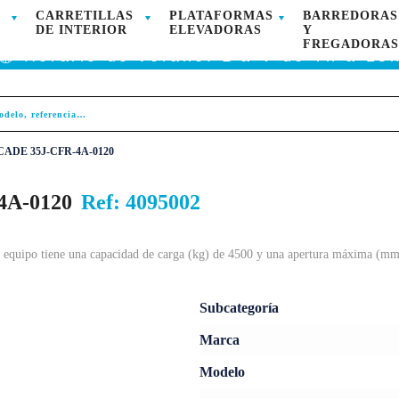
CARRETILLAS
PLATAFORMAS
BARREDORAS
ODUCTOS DISPONIBLES PARA COMPRA ONLINE
DE INTERIOR
ELEVADORAS
Y
FREGADORAS
🕥 Horario de verano: L a V de 7h a 15
SCADE 35J-CFR-4A-0120
4A-0120
Ref:
4095002
equipo tiene una capacidad de carga (kg) de 4500 y una apertura máxima (mm)
Subcategoría
Marca
Modelo