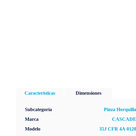
Características
Dimensiones
Subcategoría
Pinza Horquill
Marca
CASCAD
Modelo
35J CFR 4A 012