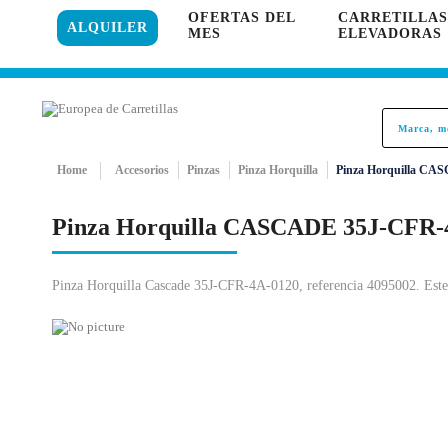
OFERTAS DEL
CARRETILLAS
96 121 18 35
849 PR
ALQUILER
MES
ELEVADORAS
Home
Accesorios
Pinzas
Pinza Horquilla
Pinza Horquilla CA
Pinza Horquilla CASCADE 35J-CFR-
Pinza Horquilla Cascade 35J-CFR-4A-0120, referencia 4095002. Este 