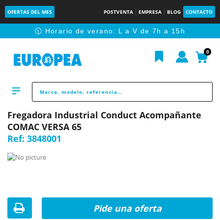
OFERTAS DEL MES
POSTVENTA
EMPRESA
BLOG
CONTACTO
🕥 Horario de verano: L a V de 7h a 15h
0
Fregadora Industrial Conduct Acompañante
COMAC VERSA 65
Ref:
3848001
Pide una oferta