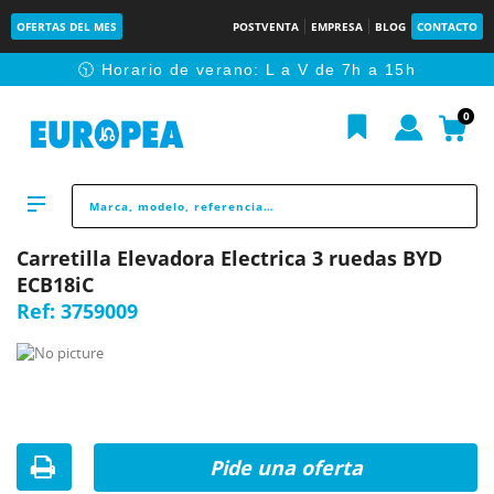
OFERTAS DEL MES
POSTVENTA
EMPRESA
BLOG
CONTACTO
🕥 Horario de verano: L a V de 7h a 15h
0
Carretilla Elevadora Electrica 3 ruedas BYD
ECB18iC
Ref:
3759009
Pide una oferta