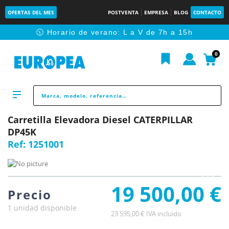
OFERTAS DEL MES
POSTVENTA
EMPRESA
BLOG
CONTACTO
🕥 Horario de verano: L a V de 7h a 15h
0
Carretilla Elevadora Diesel CATERPILLAR
DP45K
Ref:
1251001
19 500,00 €
Precio
1 unidad disponible
23 595,00 € IVA incluido